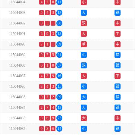
115044094
4
7
0
11
小
中
115044093
5
4
3
12
大
错
115044092
0
5
1
06
双
中
115044091
6
9
3
18
大
中
115044090
7
1
1
09
单
中
115044089
9
7
5
21
小
错
115044088
6
1
0
07
双
错
115044087
4
3
9
16
大
中
115044086
8
4
3
15
小
错
115044085
0
7
2
09
大
错
115044084
2
7
4
13
大
错
115044083
8
6
9
23
大
中
115044082
0
8
6
14
小
错