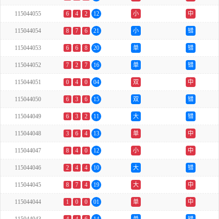
115044055
6
4
2
12
小
中
115044054
8
7
6
21
小
错
115044053
6
6
8
20
单
错
115044052
7
2
7
16
单
错
115044051
0
4
0
04
双
中
115044050
6
3
6
15
双
错
115044049
6
3
2
11
大
错
115044048
3
6
4
13
单
中
115044047
8
4
0
12
小
中
115044046
2
4
4
10
大
错
115044045
8
7
4
19
大
中
115044044
1
0
0
01
单
中