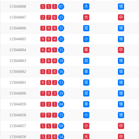
115044068
5
1
1
07
大
错
115044067
2
7
6
15
大
中
115044066
3
9
9
21
双
错
115044065
9
8
4
21
小
错
115044064
6
4
1
11
单
中
115044063
2
8
9
19
双
错
115044062
5
3
8
16
单
错
115044061
8
5
2
15
双
错
115044060
7
9
3
19
双
错
115044059
1
2
1
04
单
错
115044058
7
7
1
15
小
错
115044057
1
1
7
09
小
中
115044056
5
1
8
14
大
中