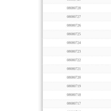
08080728
08080727
08080726
08080725
08080724
08080723
08080722
08080721
08080720
08080719
08080718
08080717