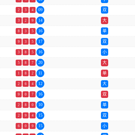
09
双
2
3
4
14
大
3
2
9
16
单
8
3
5
17
双
9
3
5
16
小
3
8
5
20
大
5
8
7
11
单
1
8
2
12
大
2
6
4
16
双
9
0
7
10
单
2
8
0
15
双
2
9
4
15
小
6
0
9