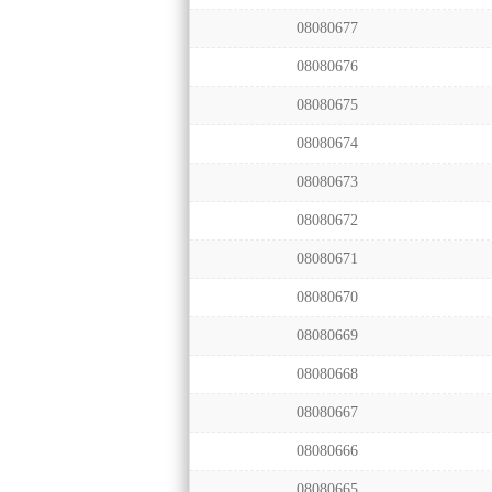
08080677
08080676
08080675
08080674
08080673
08080672
08080671
08080670
08080669
08080668
08080667
08080666
08080665