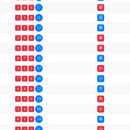
17
单
3
6
8
11
双
1
2
8
12
单
2
7
3
09
单
3
0
6
15
单
9
1
5
16
单
0
7
9
07
小
4
1
2
16
小
7
1
8
12
大
4
4
4
19
大
8
5
6
08
小
3
4
1
14
单
9
1
4
11
小
4
2
5