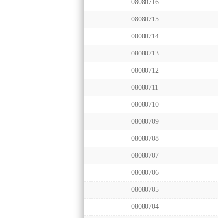
08080716
08080715
08080714
08080713
08080712
08080711
08080710
08080709
08080708
08080707
08080706
08080705
08080704