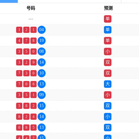
号码
预测
---
单
04
单
1
2
1
19
单
4
7
8
08
小
3
5
0
14
双
3
2
9
10
双
7
3
0
13
大
7
0
6
09
小
3
5
1
15
双
5
8
2
14
小
8
2
4
13
双
0
8
5
15
小
4
4
7