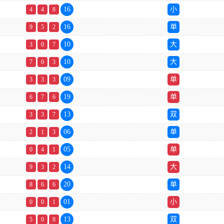
16
小
4
4
8
16
单
9
5
2
10
大
3
0
7
10
大
7
0
3
09
单
3
3
3
19
单
6
7
6
13
双
3
3
7
06
单
2
1
3
05
单
0
4
1
14
大
9
3
2
20
单
8
6
6
01
小
0
0
1
13
双
5
0
8