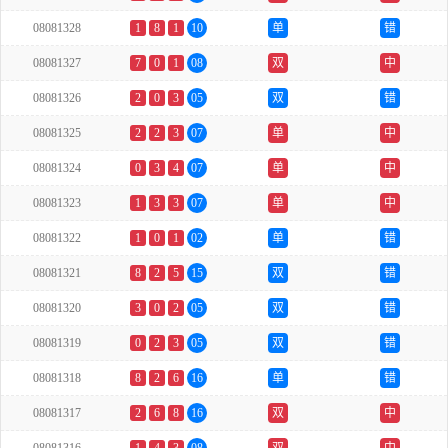
08081328
1
8
1
10
单
错
08081327
7
0
1
08
双
中
08081326
2
0
3
05
双
错
08081325
2
2
3
07
单
中
08081324
0
3
4
07
单
中
08081323
1
3
3
07
单
中
08081322
1
0
1
02
单
错
08081321
8
2
5
15
双
错
08081320
3
0
2
05
双
错
08081319
0
2
3
05
双
错
08081318
8
2
6
16
单
错
08081317
2
6
8
16
双
中