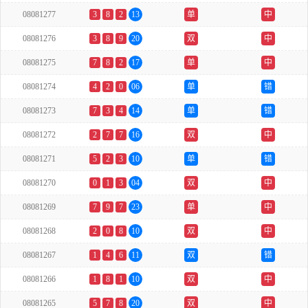
08081277
3
8
2
13
单
中
08081276
3
8
9
20
双
中
08081275
7
8
2
17
单
中
08081274
4
2
0
06
单
错
08081273
7
3
4
14
单
错
08081272
2
7
7
16
双
中
08081271
5
2
3
10
单
错
08081270
0
1
3
04
双
中
08081269
7
9
7
23
单
中
08081268
2
0
8
10
双
中
08081267
1
4
6
11
双
错
08081266
1
8
1
10
双
中
08081265
5
7
8
20
双
中