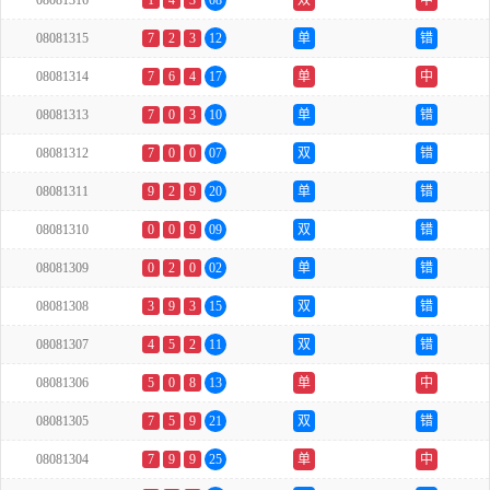
08081316
1
4
3
08
双
中
08081315
7
2
3
12
单
错
08081314
7
6
4
17
单
中
08081313
7
0
3
10
单
错
08081312
7
0
0
07
双
错
08081311
9
2
9
20
单
错
08081310
0
0
9
09
双
错
08081309
0
2
0
02
单
错
08081308
3
9
3
15
双
错
08081307
4
5
2
11
双
错
08081306
5
0
8
13
单
中
08081305
7
5
9
21
双
错
08081304
7
9
9
25
单
中