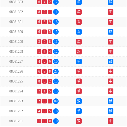
08081303
6
4
2
12
单
错
08081302
8
2
1
11
单
中
08081301
6
3
9
18
双
中
08081300
6
4
5
15
双
错
08081299
3
0
8
11
单
中
08081298
1
7
4
12
双
中
08081297
4
0
6
10
单
错
08081296
6
9
8
23
单
中
08081295
8
3
2
13
单
中
08081294
7
1
5
13
单
中
08081293
2
6
1
09
双
错
08081292
4
9
5
18
单
错
08081291
1
9
0
10
双
中