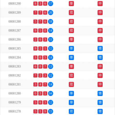
08081290
8
3
6
17
单
中
08081289
7
7
6
20
双
中
08081288
5
7
6
18
双
中
08081287
9
5
0
14
双
中
08081286
2
6
3
11
单
中
08081285
9
2
1
12
单
错
08081284
3
6
5
14
单
错
08081283
6
0
7
13
单
中
08081282
7
2
3
12
双
中
08081281
3
4
7
14
双
中
08081280
0
3
1
04
单
错
08081279
3
6
3
12
单
错
08081278
5
1
9
15
双
错