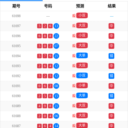
期号
号码
预测
结果
小双
61698
---
殺
---
大双
61697
5
2
6
13
殺
中
小双
61696
6
8
8
22
殺
中
大双
61695
5
0
2
07
殺
中
大单
61694
5
7
9
21
殺
错
大双
61693
2
6
4
12
殺
中
小双
61692
5
2
5
12
殺
错
小单
61691
0
6
2
08
殺
中
大单
61690
2
5
8
15
殺
错
大双
61689
4
9
8
21
殺
中
大双
61688
2
0
4
06
殺
中
大单
61687
4
6
4
14
殺
中