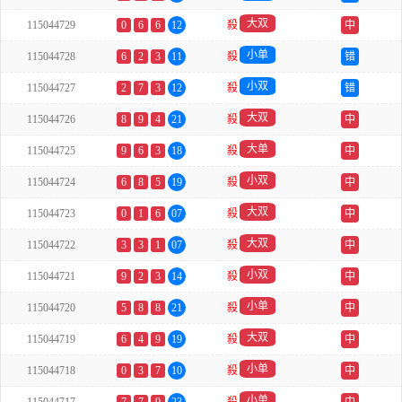
大双
115044729
0
6
6
12
殺
中
小单
115044728
6
2
3
11
殺
错
小双
115044727
2
7
3
12
殺
错
大双
115044726
8
9
4
21
殺
中
大单
115044725
9
6
3
18
殺
中
小双
115044724
6
8
5
19
殺
中
大双
115044723
0
1
6
07
殺
中
大双
115044722
3
3
1
07
殺
中
小双
115044721
9
2
3
14
殺
中
小单
115044720
5
8
8
21
殺
中
大双
115044719
6
4
9
19
殺
中
小单
115044718
0
3
7
10
殺
中
小单