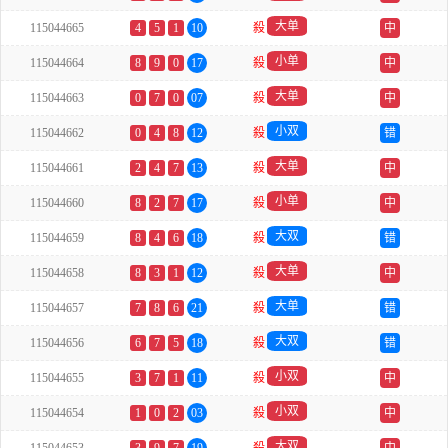
大单
115044665
4
5
1
10
殺
中
小单
115044664
8
9
0
17
殺
中
大单
115044663
0
7
0
07
殺
中
小双
115044662
0
4
8
12
殺
错
大单
115044661
2
4
7
13
殺
中
小单
115044660
8
2
7
17
殺
中
大双
115044659
8
4
6
18
殺
错
大单
115044658
8
3
1
12
殺
中
大单
115044657
7
8
6
21
殺
错
大双
115044656
6
7
5
18
殺
错
小双
115044655
3
7
1
11
殺
中
小双
115044654
1
0
2
03
殺
中
大双