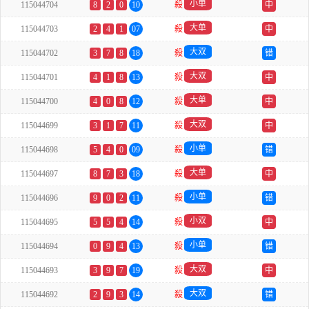
小单
115044704
8
2
0
10
殺
中
大单
115044703
2
4
1
07
殺
中
大双
115044702
3
7
8
18
殺
错
大双
115044701
4
1
8
13
殺
中
大单
115044700
4
0
8
12
殺
中
大双
115044699
3
1
7
11
殺
中
小单
115044698
5
4
0
09
殺
错
大单
115044697
8
7
3
18
殺
中
小单
115044696
9
0
2
11
殺
错
小双
115044695
5
5
4
14
殺
中
小单
115044694
0
9
4
13
殺
错
大双
115044693
3
9
7
19
殺
中
大双
115044692
2
9
3
14
殺
错