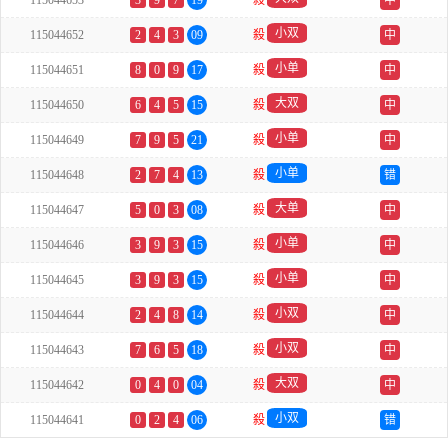
115044653
3
9
7
19
殺
中
小双
115044652
2
4
3
09
殺
中
小单
115044651
8
0
9
17
殺
中
大双
115044650
6
4
5
15
殺
中
小单
115044649
7
9
5
21
殺
中
小单
115044648
2
7
4
13
殺
错
大单
115044647
5
0
3
08
殺
中
小单
115044646
3
9
3
15
殺
中
小单
115044645
3
9
3
15
殺
中
小双
115044644
2
4
8
14
殺
中
小双
115044643
7
6
5
18
殺
中
大双
115044642
0
4
0
04
殺
中
小双
115044641
0
2
4
06
殺
错