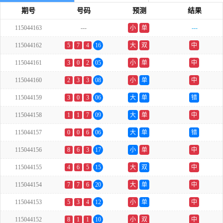
期号
号码
预测
结果
115044163
---
小
单
---
115044162
5
7
4
16
大
双
中
115044161
3
0
2
05
小
单
中
115044160
2
3
3
08
小
单
中
115044159
3
0
3
06
大
单
错
115044158
1
1
7
09
大
单
中
115044157
0
0
6
06
大
单
错
115044156
8
6
3
17
小
单
中
115044155
4
6
5
15
大
双
中
115044154
7
7
6
20
大
单
中
115044153
5
3
4
12
小
单
中
115044152
8
1
1
10
小
双
中