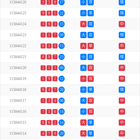
115044126
3
5
9
17
小
双
错
115044125
9
8
5
22
小
单
错
115044124
3
9
3
15
大
双
中
115044123
1
1
7
09
大
双
错
115044122
9
1
5
15
大
单
中
115044121
8
8
7
23
小
双
错
115044120
2
1
3
06
大
双
中
115044119
1
9
2
12
小
双
中
115044118
9
4
7
20
小
单
错
115044117
1
3
4
08
大
双
中
115044116
7
1
6
14
小
双
中
115044115
6
6
2
14
大
单
中
115044114
4
7
9
20
大
单
中