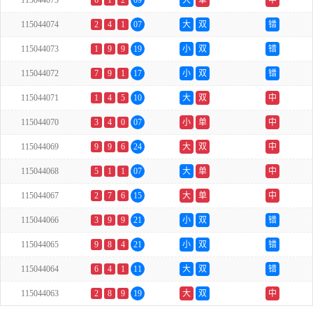
115044075
6
1
2
09
大
单
中
115044074
2
4
1
07
大
双
错
115044073
1
9
9
19
小
双
错
115044072
7
9
1
17
小
双
错
115044071
1
4
5
10
大
双
中
115044070
3
4
0
07
小
单
中
115044069
9
9
6
24
大
双
中
115044068
5
1
1
07
大
单
中
115044067
2
7
6
15
大
单
中
115044066
3
9
9
21
小
双
错
115044065
9
8
4
21
小
双
错
115044064
6
4
1
11
大
双
错
115044063
2
8
9
19
大
双
中