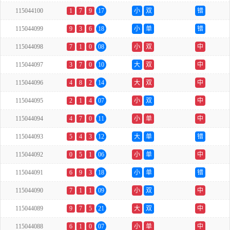
115044100
1
7
9
17
小
双
错
115044099
9
3
6
18
小
单
错
115044098
7
1
0
08
小
双
中
115044097
3
7
0
10
大
双
中
115044096
4
8
2
14
大
双
中
115044095
2
1
4
07
小
双
中
115044094
4
7
0
11
小
单
中
115044093
5
4
3
12
大
单
错
115044092
0
5
1
06
小
单
中
115044091
6
9
3
18
小
单
错
115044090
7
1
1
09
小
双
中
115044089
9
7
5
21
大
双
中
115044088
6
1
0
07
小
单
中