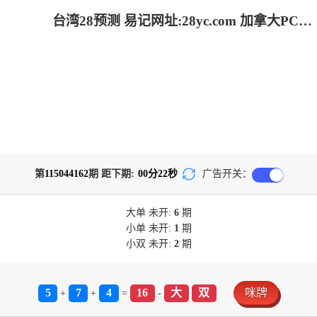
台湾28预测 易记网址:28yc.com 加拿大PC预测网-加拿大2.8预测|加拿大2.8预测在线预测pc_专注研究加拿大预测!
第
115044162
期 距下期:
00
分
22
秒
广告开关：
大单
未开:
6
期
小单
未开:
1
期
小双
未开:
2
期
5
7
4
16
大
双
咪牌
+
+
=
-