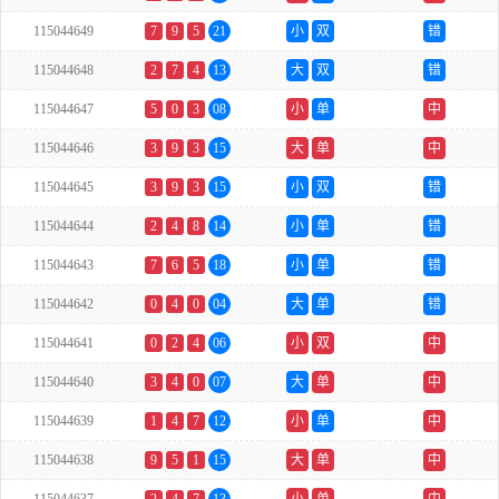
115044649
7
9
5
21
小
双
错
115044648
2
7
4
13
大
双
错
115044647
5
0
3
08
小
单
中
115044646
3
9
3
15
大
单
中
115044645
3
9
3
15
小
双
错
115044644
2
4
8
14
小
单
错
115044643
7
6
5
18
小
单
错
115044642
0
4
0
04
大
单
错
115044641
0
2
4
06
小
双
中
115044640
3
4
0
07
大
单
中
115044639
1
4
7
12
小
单
中
115044638
9
5
1
15
大
单
中