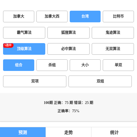
加拿大
加拿大西
台湾
比特币
霸气算法
狐狸算法
鬼迹算法
顶级算法
必中算法
无双算法
组合
杀组
大小
单双
双项
双组
100期 正确：75 期 错误：25 期
正确率：75%
预测
走势
统计