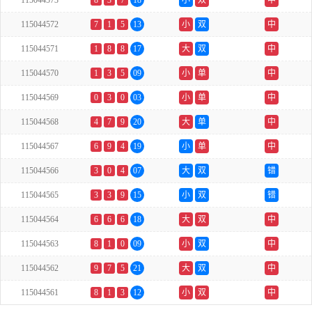
115044573
8
3
7
18
小
双
中
115044572
7
1
5
13
小
双
中
115044571
1
8
8
17
大
双
中
115044570
1
3
5
09
小
单
中
115044569
0
3
0
03
小
单
中
115044568
4
7
9
20
大
单
中
115044567
6
9
4
19
小
单
中
115044566
3
0
4
07
大
双
错
115044565
3
3
9
15
小
双
错
115044564
6
6
6
18
大
双
中
115044563
8
1
0
09
小
双
中
115044562
9
7
5
21
大
双
中
115044561
8
1
3
12
小
双
中