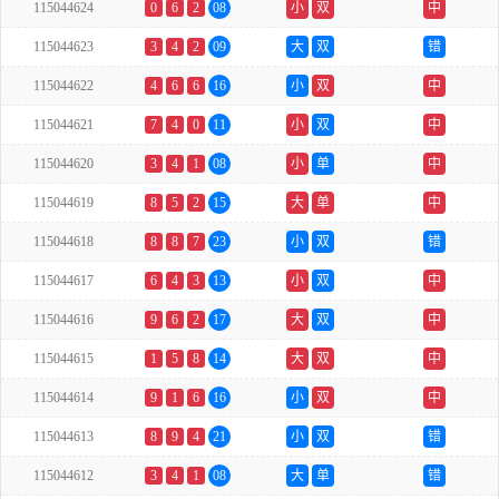
115044624
0
6
2
08
小
双
中
115044623
3
4
2
09
大
双
错
115044622
4
6
6
16
小
双
中
115044621
7
4
0
11
小
双
中
115044620
3
4
1
08
小
单
中
115044619
8
5
2
15
大
单
中
115044618
8
8
7
23
小
双
错
115044617
6
4
3
13
小
双
中
115044616
9
6
2
17
大
双
中
115044615
1
5
8
14
大
双
中
115044614
9
1
6
16
小
双
中
115044613
8
9
4
21
小
双
错
115044612
3
4
1
08
大
单
错