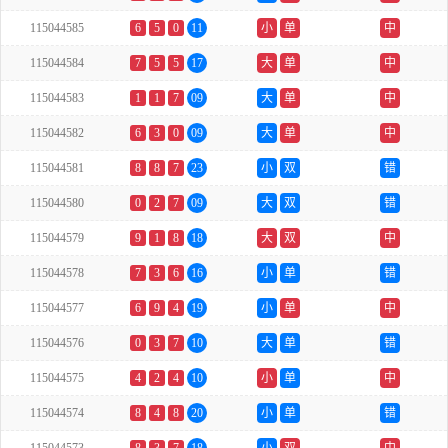
115044585
6
5
0
11
小
单
中
115044584
7
5
5
17
大
单
中
115044583
1
1
7
09
大
单
中
115044582
6
3
0
09
大
单
中
115044581
8
8
7
23
小
双
错
115044580
0
2
7
09
大
双
错
115044579
9
1
8
18
大
双
中
115044578
7
3
6
16
小
单
错
115044577
6
9
4
19
小
单
中
115044576
0
3
7
10
大
单
错
115044575
4
2
4
10
小
单
中
115044574
8
4
8
20
小
单
错