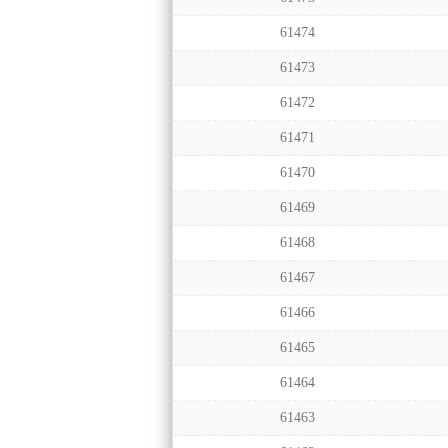
61474
61473
61472
61471
61470
61469
61468
61467
61466
61465
61464
61463