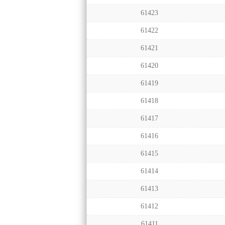
61423
61422
61421
61420
61419
61418
61417
61416
61415
61414
61413
61412
61411