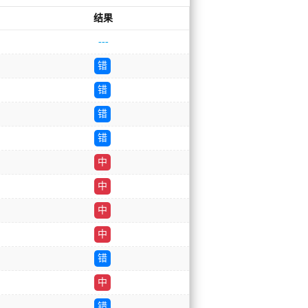
结果
---
错
错
错
错
中
中
中
中
错
中
错