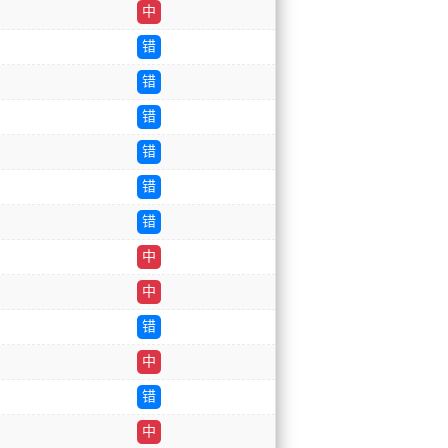
中
错
错
错
错
错
错
中
中
错
中
错
中