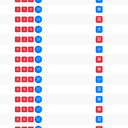
10
单
3
7
0
14
双
3
2
9
13
大
1
3
9
18
双
7
2
9
17
小
9
6
2
15
单
9
4
2
19
单
6
9
4
20
小
8
6
6
15
双
4
9
2
10
单
2
0
8
13
单
1
6
6
11
双
8
0
3