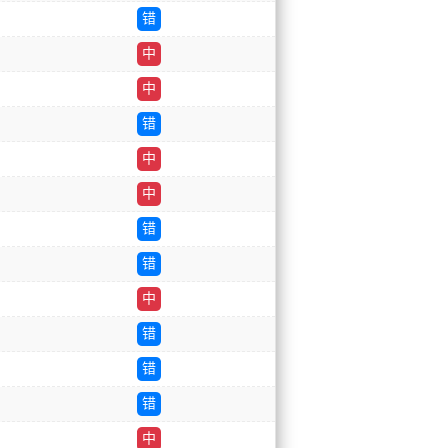
错
中
中
错
中
中
错
错
中
错
错
错
中