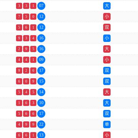
07
大
3
3
1
12
小
7
5
0
12
双
5
6
1
16
小
9
3
4
16
大
2
9
5
09
小
4
4
1
17
双
9
2
6
15
双
6
0
9
14
大
5
4
5
10
大
1
6
3
17
双
5
6
6
22
单
4
9
9
13
小
6
6
1