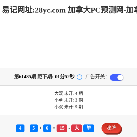
第
61485
期 距下期:
01
分
52
秒
广告开关：
大双
未开:
4
期
小单
未开:
2
期
小双
未开:
9
期
4
+
5
+
6
=
15
-
大
单
咪牌