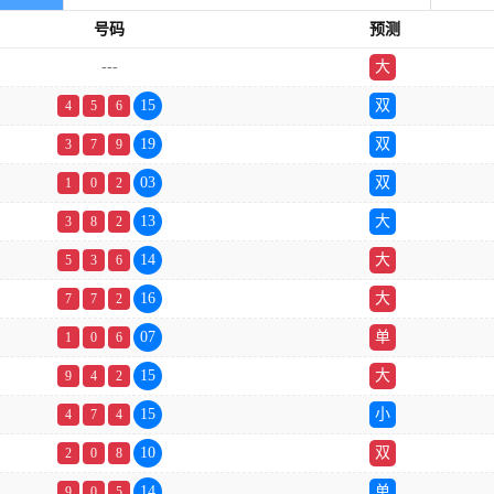
号码
预测
---
大
15
双
4
5
6
19
双
3
7
9
03
双
1
0
2
13
大
3
8
2
14
大
5
3
6
16
大
7
7
2
07
单
1
0
6
15
大
9
4
2
15
小
4
7
4
10
双
2
0
8
14
单
9
0
5