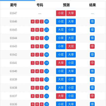
期号
号码
预测
结果
61647
---
小双
大单
---
61646
4
3
2
09
小双
大单
错
61645
6
8
9
23
大双
小单
错
61644
7
9
7
23
小单
大双
错
61643
6
9
3
18
小单
大双
中
61642
0
2
7
09
小双
大单
错
61641
5
9
5
19
大单
小双
中
61640
0
4
9
13
小双
大单
错
61639
0
8
7
15
大双
小单
错
61638
8
2
6
16
大单
小双
错
61637
8
5
8
21
大单
小双
中
61636
6
8
6
20
小双
大单
错