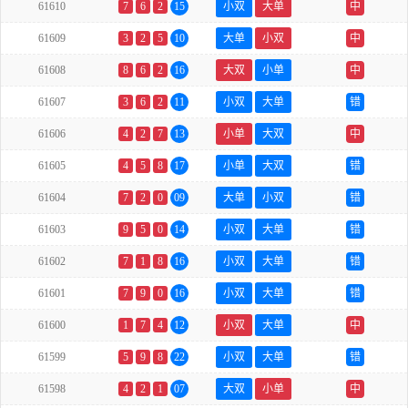
61610
7
6
2
15
小双
大单
中
61609
3
2
5
10
大单
小双
中
61608
8
6
2
16
大双
小单
中
61607
3
6
2
11
小双
大单
错
61606
4
2
7
13
小单
大双
中
61605
4
5
8
17
小单
大双
错
61604
7
2
0
09
大单
小双
错
61603
9
5
0
14
小双
大单
错
61602
7
1
8
16
小双
大单
错
61601
7
9
0
16
小双
大单
错
61600
1
7
4
12
小双
大单
中
61599
5
9
8
22
小双
大单
错
61598
4
2
1
07
大双
小单
中