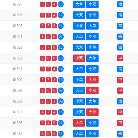
61597
8
6
4
18
大单
小双
错
61596
6
7
4
17
大双
小单
错
61595
0
5
9
14
小双
大单
错
61594
1
0
6
07
大单
小双
错
61593
5
7
0
12
大双
小单
错
61592
2
8
0
10
小双
大单
中
61591
8
2
4
14
大单
小双
错
61590
5
7
4
16
小单
大双
中
61589
2
0
6
08
大单
小双
中
61588
2
6
1
09
小双
大单
错
61587
4
7
4
15
小双
大单
中
61586
8
4
9
21
大单
小双
中
61585
3
9
6
18
大单
小双
错