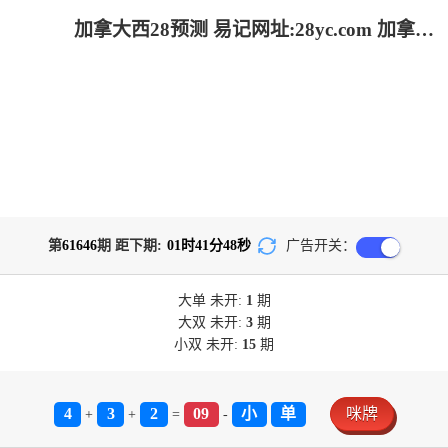
加拿大西28预测 易记网址:28yc.com 加拿大PC预测网-加拿大2.8预测|加拿大2.8预测在线预测pc_专注研究加拿大预测!
第
61646
期 距下期:
01
时
41
分
48
秒
广告开关：
大单
未开:
1
期
大双
未开:
3
期
小双
未开:
15
期
4
3
2
09
小
单
咪牌
+
+
=
-