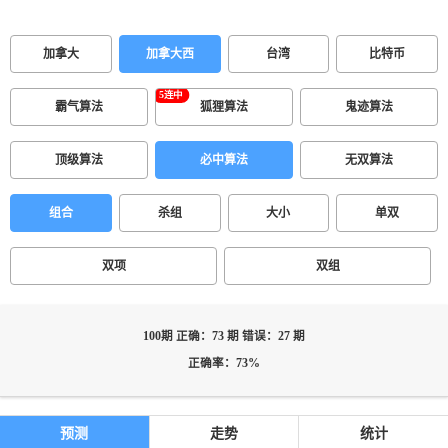
加拿大
加拿大西
台湾
比特币
霸气算法
狐狸算法
鬼迹算法
顶级算法
必中算法
无双算法
组合
杀组
大小
单双
双项
双组
100期 正确：73 期 错误：27 期
正确率：73%
预测
走势
统计