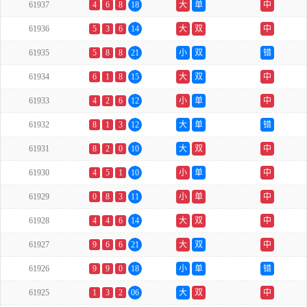
61937
4
6
8
18
大
单
中
61936
5
3
6
14
大
双
中
61935
5
8
8
21
小
双
错
61934
6
1
8
15
大
双
中
61933
4
2
6
12
小
单
中
61932
8
1
3
12
大
单
错
61931
8
2
0
10
大
双
中
61930
4
5
1
10
小
单
中
61929
0
8
3
11
小
单
中
61928
4
4
6
14
大
双
中
61927
9
6
6
21
大
双
中
61926
9
9
0
18
小
单
错
61925
1
3
2
06
大
双
中