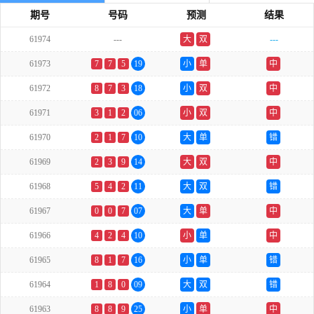
期号
号码
预测
结果
61974
---
大
双
---
61973
7
7
5
19
小
单
中
61972
8
7
3
18
小
双
中
61971
3
1
2
06
小
双
中
61970
2
1
7
10
大
单
错
61969
2
3
9
14
大
双
中
61968
5
4
2
11
大
双
错
61967
0
0
7
07
大
单
中
61966
4
2
4
10
小
单
中
61965
8
1
7
16
小
单
错
61964
1
8
0
09
大
双
错
61963
8
8
9
25
小
单
中