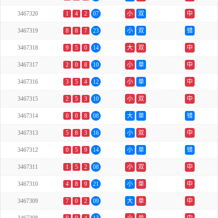
3467320
1
4
2
07
小
双
中
3467319
8
8
7
23
小
双
错
3467318
9
5
0
14
大
双
中
3467317
2
0
8
10
小
单
中
3467316
3
5
4
12
小
单
中
3467315
2
5
3
10
小
双
中
3467314
0
0
8
08
大
单
错
3467313
5
8
3
16
小
双
中
3467312
0
5
9
14
小
单
错
3467311
1
5
2
08
小
双
中
3467310
4
8
9
21
小
单
中
3467309
7
0
2
09
大
单
中