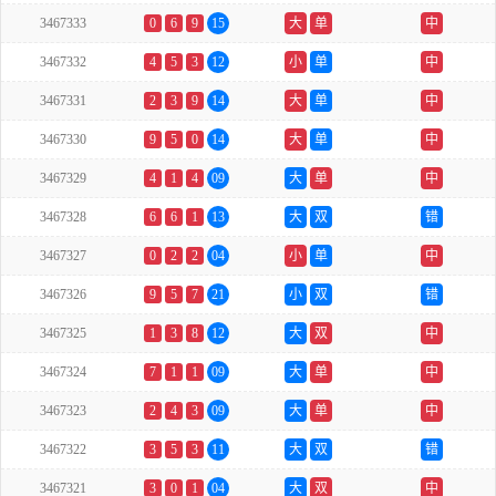
3467333
0
6
9
15
大
单
中
3467332
4
5
3
12
小
单
中
3467331
2
3
9
14
大
单
中
3467330
9
5
0
14
大
单
中
3467329
4
1
4
09
大
单
中
3467328
6
6
1
13
大
双
错
3467327
0
2
2
04
小
单
中
3467326
9
5
7
21
小
双
错
3467325
1
3
8
12
大
双
中
3467324
7
1
1
09
大
单
中
3467323
2
4
3
09
大
单
中
3467322
3
5
3
11
大
双
错
3467321
3
0
1
04
大
双
中