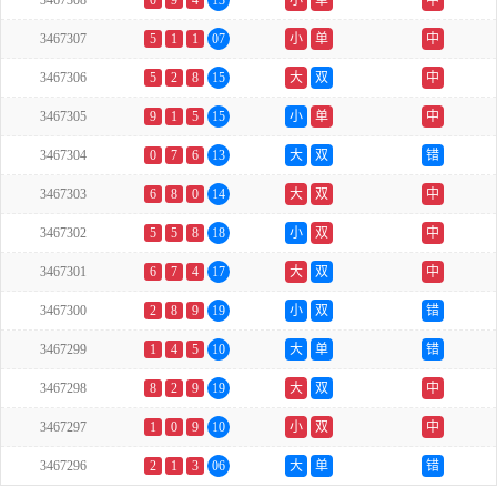
3467308
0
9
4
13
小
单
中
3467307
5
1
1
07
小
单
中
3467306
5
2
8
15
大
双
中
3467305
9
1
5
15
小
单
中
3467304
0
7
6
13
大
双
错
3467303
6
8
0
14
大
双
中
3467302
5
5
8
18
小
双
中
3467301
6
7
4
17
大
双
中
3467300
2
8
9
19
小
双
错
3467299
1
4
5
10
大
单
错
3467298
8
2
9
19
大
双
中
3467297
1
0
9
10
小
双
中
3467296
2
1
3
06
大
单
错