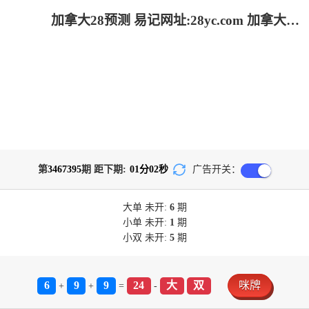
加拿大28预测 易记网址:28yc.com 加拿大PC预测网-加拿大2.8预测|加拿大2.8预测在线预测pc_专注研究加拿大预测!
第
3467395
期 距下期:
01
分
02
秒
广告开关：
大单
未开:
6
期
小单
未开:
1
期
小双
未开:
5
期
6
9
9
24
大
双
咪牌
+
+
=
-