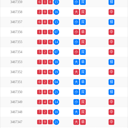
3467359
6
1
8
15
小
双
错
3467358
2
9
5
16
大
双
中
3467357
6
8
1
15
小
双
错
3467356
1
1
5
07
小
单
中
3467355
7
7
0
14
小
双
中
3467354
5
2
0
07
小
双
中
3467353
7
3
0
10
大
单
错
3467352
7
6
6
19
大
双
中
3467351
0
2
2
04
大
单
错
3467350
5
8
8
21
小
双
错
3467349
2
4
8
14
小
双
中
3467348
7
2
1
10
大
双
中
3467347
5
9
7
21
大
单
中