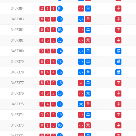
3467384
2
1
1
04
小
单
中
3467383
8
6
5
19
小
单
中
3467382
0
6
2
08
小
单
中
3467381
4
5
3
12
小
双
中
3467380
3
8
3
14
小
单
错
3467379
6
5
7
18
小
单
错
3467378
8
4
4
16
小
单
错
3467377
8
8
0
16
大
单
中
3467376
4
6
3
13
小
双
中
3467375
7
4
0
11
大
单
中
3467374
3
5
2
10
小
单
中
3467373
0
1
5
06
小
双
中