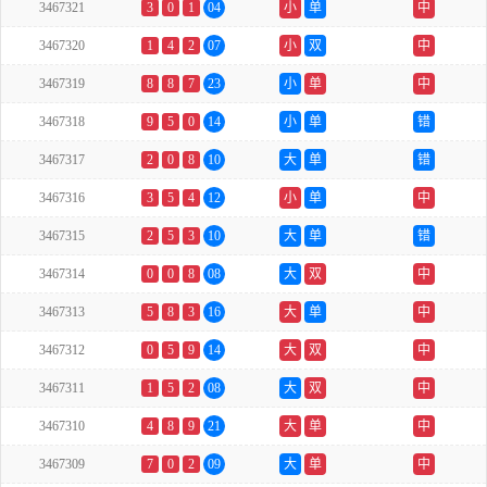
3467321
3
0
1
04
小
单
中
3467320
1
4
2
07
小
双
中
3467319
8
8
7
23
小
单
中
3467318
9
5
0
14
小
单
错
3467317
2
0
8
10
大
单
错
3467316
3
5
4
12
小
单
中
3467315
2
5
3
10
大
单
错
3467314
0
0
8
08
大
双
中
3467313
5
8
3
16
大
单
中
3467312
0
5
9
14
大
双
中
3467311
1
5
2
08
大
双
中
3467310
4
8
9
21
大
单
中
3467309
7
0
2
09
大
单
中