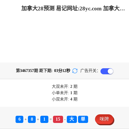
加拿大28预测 易记网址:28yc.com 加拿大PC预测网-加拿大2.8预测|加拿大2.8预测在线预测pc_专注研究加拿大预测!
第
3467357
期 距下期:
03
分
11
秒
广告开关：
大双
未开:
2
期
小单
未开:
1
期
小双
未开:
4
期
6
8
1
15
大
单
咪牌
+
+
=
-