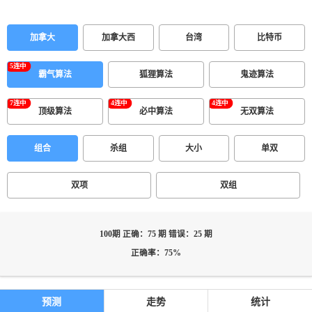
加拿大
加拿大西
台湾
比特币
霸气算法
狐狸算法
鬼迹算法
顶级算法
必中算法
无双算法
组合
杀组
大小
单双
双项
双组
100期 正确：75 期 错误：25 期
正确率：75%
预测
走势
统计