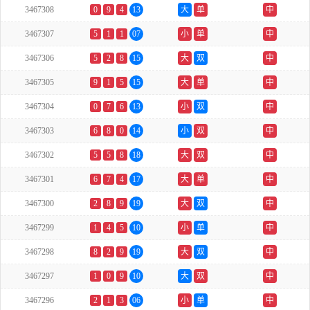
3467308
0
9
4
13
大
单
中
3467307
5
1
1
07
小
单
中
3467306
5
2
8
15
大
双
中
3467305
9
1
5
15
大
单
中
3467304
0
7
6
13
小
双
中
3467303
6
8
0
14
小
双
中
3467302
5
5
8
18
大
双
中
3467301
6
7
4
17
大
单
中
3467300
2
8
9
19
大
双
中
3467299
1
4
5
10
小
单
中
3467298
8
2
9
19
大
双
中
3467297
1
0
9
10
大
双
中
3467296
2
1
3
06
小
单
中