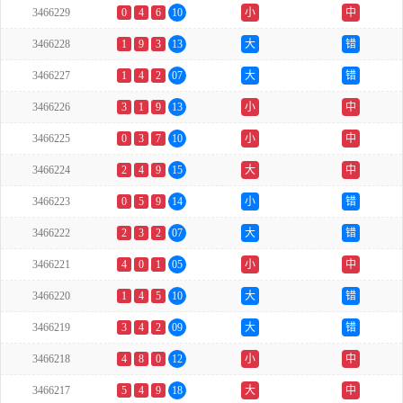
3466229
0
4
6
10
小
中
3466228
1
9
3
13
大
错
3466227
1
4
2
07
大
错
3466226
3
1
9
13
小
中
3466225
0
3
7
10
小
中
3466224
2
4
9
15
大
中
3466223
0
5
9
14
小
错
3466222
2
3
2
07
大
错
3466221
4
0
1
05
小
中
3466220
1
4
5
10
大
错
3466219
3
4
2
09
大
错
3466218
4
8
0
12
小
中
3466217
5
4
9
18
大
中