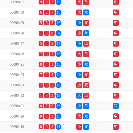
08090431
9
5
3
17
大
单
中
08090430
6
2
7
15
大
双
中
08090429
5
6
5
16
小
双
中
08090428
1
3
0
04
小
单
中
08090427
5
4
8
17
小
单
中
08090426
7
3
5
15
大
单
中
08090425
8
4
1
13
小
双
中
08090424
7
2
5
14
小
双
中
08090423
7
0
5
12
小
双
中
08090422
1
9
3
13
大
单
中
08090421
0
7
9
16
小
单
错
08090420
9
3
3
15
大
双
中
08090419
0
6
5
11
小
双
中