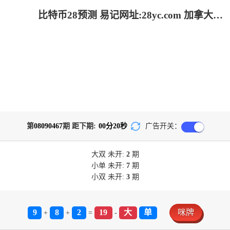
比特币28预测 易记网址:28yc.com 加拿大PC预测网-加拿大2.8预测|加拿大2.8预测在线预测pc_专注研究加拿大预测!
第
08090467
期 距下期:
00
分
20
秒
广告开关：
大双
未开:
2
期
小单
未开:
7
期
小双
未开:
3
期
9
8
2
19
大
单
咪牌
+
+
=
-