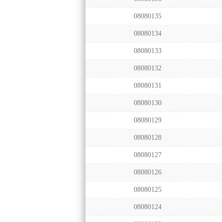
08080135
08080134
08080133
08080132
08080131
08080130
08080129
08080128
08080127
08080126
08080125
08080124