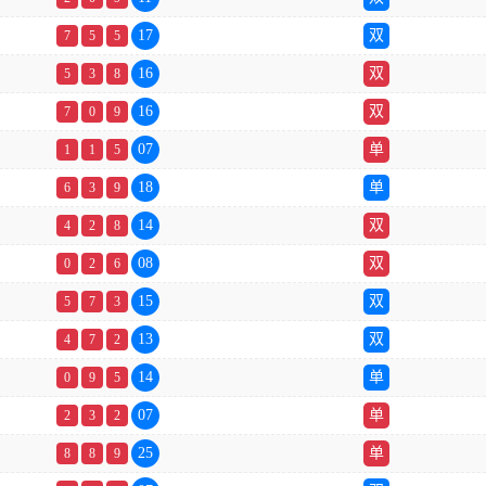
17
双
7
5
5
16
双
5
3
8
16
双
7
0
9
07
单
1
1
5
18
单
6
3
9
14
双
4
2
8
08
双
0
2
6
15
双
5
7
3
13
双
4
7
2
14
单
0
9
5
07
单
2
3
2
25
单
8
8
9