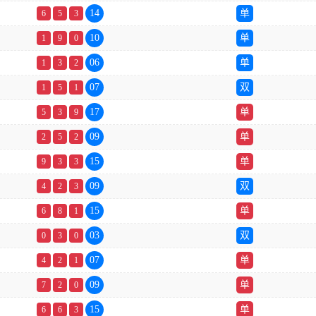
14
单
6
5
3
10
单
1
9
0
06
单
1
3
2
07
双
1
5
1
17
单
5
3
9
09
单
2
5
2
15
单
9
3
3
09
双
4
2
3
15
单
6
8
1
03
双
0
3
0
07
单
4
2
1
09
单
7
2
0
15
单
6
6
3