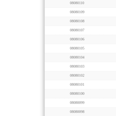
08080110
08080109
08080108
08080107
08080106
08080105
08080104
08080103
08080102
08080101
08080100
08080099
08080098