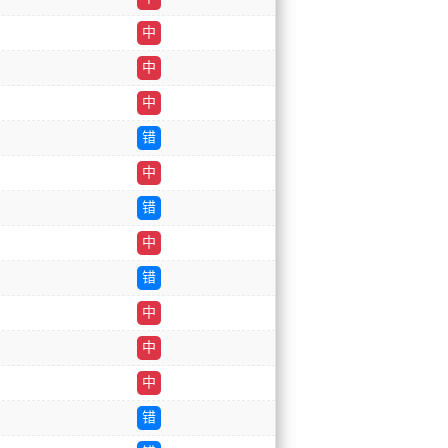
中
中
中
错
中
错
中
错
中
中
中
错