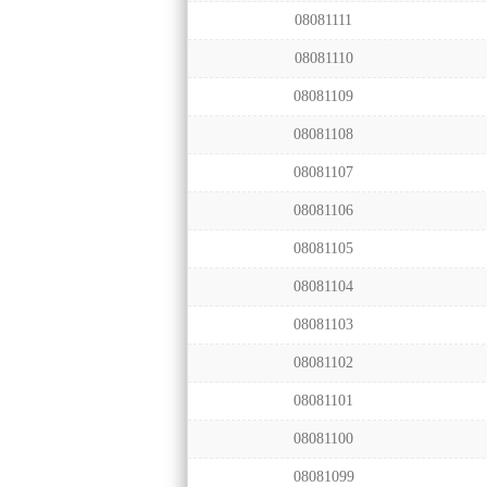
08081111
08081110
08081109
08081108
08081107
08081106
08081105
08081104
08081103
08081102
08081101
08081100
08081099