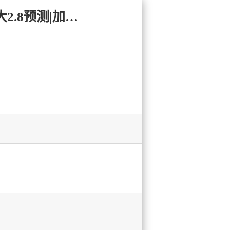
比特币28预测 易记网址:28yc.com 加拿大PC预测网-加拿大2.8预测|加拿大2.8预测在线预测pc_专注研究加拿大预测!