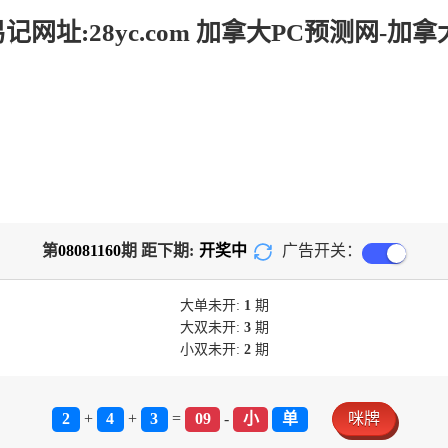
第
08081160
期 距下期:
开奖中
广告开关：
大单
未开:
1
期
大双
未开:
3
期
小双
未开:
2
期
2
+
4
+
3
=
09
-
小
单
咪牌