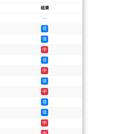
结果
---
错
错
中
错
中
错
中
错
错
中
中