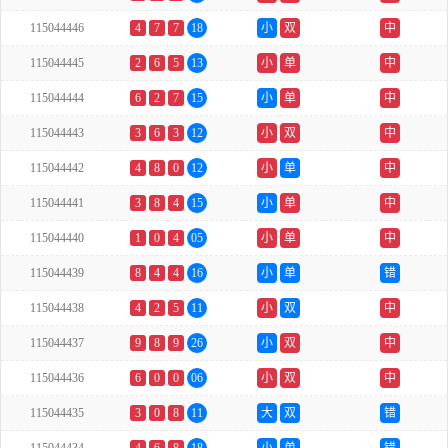
115044446
4
7
7
18
小
双
中
115044445
2
6
5
13
小
单
中
115044444
6
2
7
15
小
单
中
115044443
3
6
3
12
小
双
中
115044442
4
8
0
12
小
单
中
115044441
3
8
4
15
小
单
中
115044440
1
0
4
05
小
单
中
115044439
8
4
4
16
小
单
错
115044438
4
2
5
11
小
双
中
115044437
9
8
9
26
小
双
中
115044436
6
0
0
06
小
双
中
115044435
3
0
8
11
大
双
错