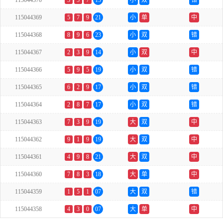
115044370
3
5
7
15
小
双
错
115044369
5
7
9
21
小
单
中
115044368
8
9
6
23
小
双
错
115044367
2
3
9
14
小
双
中
115044366
5
9
5
19
小
双
错
115044365
6
2
9
17
小
双
错
115044364
2
8
7
17
小
双
错
115044363
7
3
9
19
大
双
中
115044362
9
1
9
19
大
双
中
115044361
4
9
8
21
大
双
中
115044360
7
8
3
18
大
单
中
115044359
1
5
1
07
大
双
错
115044358
4
3
0
07
大
单
中