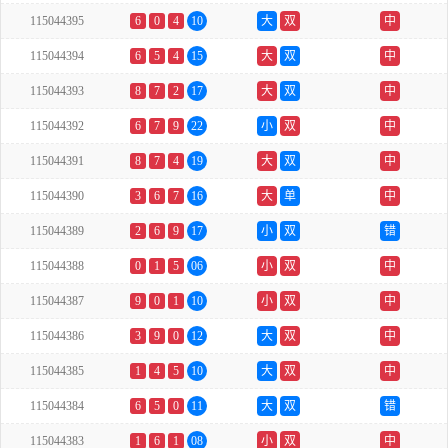
115044395
6
0
4
10
大
双
中
115044394
6
5
4
15
大
双
中
115044393
8
7
2
17
大
双
中
115044392
6
7
9
22
小
双
中
115044391
8
7
4
19
大
双
中
115044390
3
6
7
16
大
单
中
115044389
2
6
9
17
小
双
错
115044388
0
1
5
06
小
双
中
115044387
9
0
1
10
小
双
中
115044386
3
9
0
12
大
双
中
115044385
1
4
5
10
大
双
中
115044384
6
5
0
11
大
双
错
115044383
1
6
1
08
小
双
中