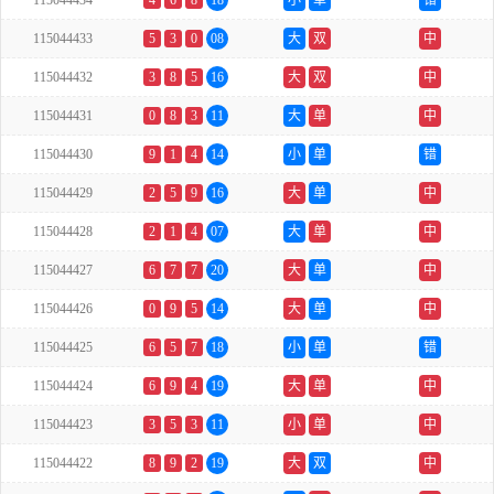
115044434
4
6
8
18
小
单
错
115044433
5
3
0
08
大
双
中
115044432
3
8
5
16
大
双
中
115044431
0
8
3
11
大
单
中
115044430
9
1
4
14
小
单
错
115044429
2
5
9
16
大
单
中
115044428
2
1
4
07
大
单
中
115044427
6
7
7
20
大
单
中
115044426
0
9
5
14
大
单
中
115044425
6
5
7
18
小
单
错
115044424
6
9
4
19
大
单
中
115044423
3
5
3
11
小
单
中
115044422
8
9
2
19
大
双
中