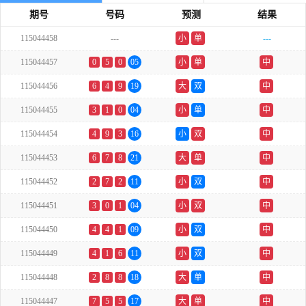
期号
号码
预测
结果
115044458
---
小
单
---
115044457
0
5
0
05
小
单
中
115044456
6
4
9
19
大
双
中
115044455
3
1
0
04
小
单
中
115044454
4
9
3
16
小
双
中
115044453
6
7
8
21
大
单
中
115044452
2
7
2
11
小
双
中
115044451
3
0
1
04
小
双
中
115044450
4
4
1
09
小
双
中
115044449
4
1
6
11
小
双
中
115044448
2
8
8
18
大
单
中
115044447
7
5
5
17
大
单
中